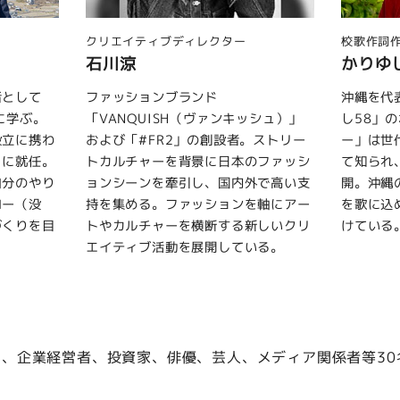
校歌作詞作曲
副校長
かりゆし58 前川真悟
広井王
沖縄を代表するロックバンド「かりゆ
ゲーム・
ッシュ）」
し58」のボーカル。代表曲「アンマ
で活躍す
。ストリー
ー」は世代を超えて愛される楽曲とし
サー。『
のファッシ
て知られ、日本全国でライブ活動を展
『魔神英
外で高い支
開。沖縄の言葉や文化、家族への想い
作品の原
を軸にアー
を歌に込め、多くの人の心を動かし続
ディアミ
新しいクリ
けている。
現在も舞
いる。
若手クリ
動してい
、企業経営者、投資家、俳優、芸人、メディア関係者等30