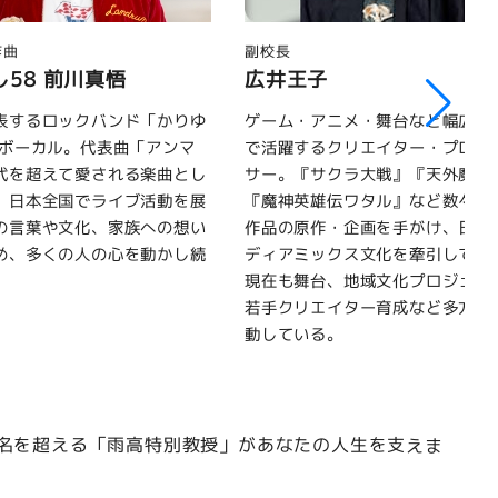
副校長
子
タイイチ
アニメ・舞台など幅広い分野
1979年千葉県生まれの事業家・
るクリエイター・プロデュー
家。6ヵ国語を操り、19歳で起業
サクラ大戦』『天外魔境』
英会話学校、翻訳会社、不動産、
雄伝ワタル』など数々の人気
など多分野で事業を展開。南太平
作・企画を手がけ、日本のメ
ウエでは首相補佐官として国づく
ックス文化を牽引してきた。
関わり、インフラ整備にも貢献し
台、地域文化プロジェクト、
世界各地で日本食ビジネスを展開
エイター育成など多方面で活
ほか、デイユース予約サイト「Da
る。
Dream Hub」やYouTube「日本
チャンネル」を運営している。
名を超える「雨高特別教授」があなたの人生を支えま