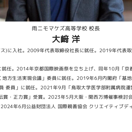
雨ニモマケズ高等学校 校長
大﨑 洋
ス)に入社。
代表取締役社長に就任。
2009年
代表取
2019年
に就任。
京都国際映画祭を立ち上げ、同年10月「京
2014年
く地方生活実現会議」委員に就任。
内閣府「基地
2019年6月
員 委員」に就任。
「鳥取大学医学部附属病院運
2021年9月
伝賞・正力賞」受賞。
大阪・関西万博催事検討
2023年5月
。
公益財団法人 国際親善協会 クリエイティブデ
2024年6月