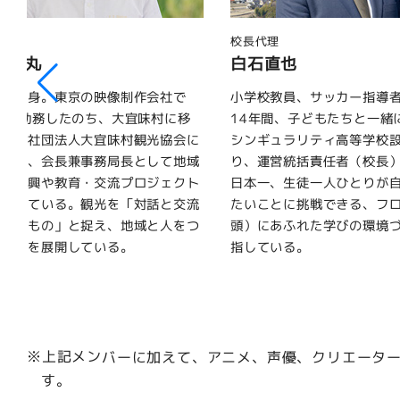
代理
クリエイティブディレクター
石直也
石川涼
学校教員、サッカー指導者として
ファッションブランド
4年間、子どもたちと一緒に学ぶ。
「VANQUISH（ヴァンキ
ンギュラリティ高等学校設立に携わ
および「#FR2」の創設者
、運営統括責任者（校長）に就任。
トカルチャーを背景に日本
本一、生徒一人ひとりが自分のやり
ョンシーンを牽引し、国内
いことに挑戦できる、フロー（没
持を集める。ファッション
）にあふれた学びの環境づくりを目
トやカルチャーを横断する
している。
エイティブ活動を展開して
※上記メンバーに加えて、アニメ、声優、クリエーター
す。