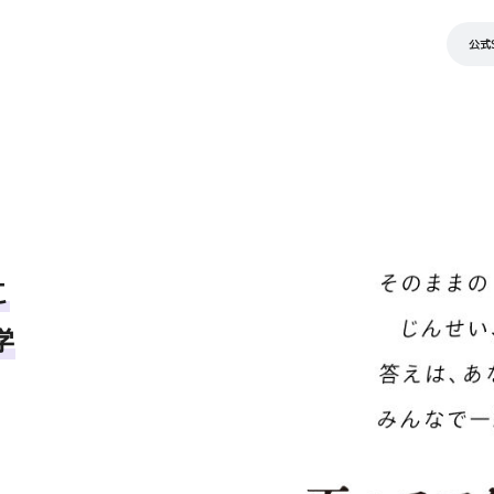
公式
こ
学